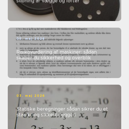
slibning af vægge og lofter
05. maj 2026
Risikovurdering af maskiner: sådan
skaber du sikkerhed og overblik
03. maj 2026
Statiske beregninger sådan sikrer du et
stærkt og sikkert byggeri