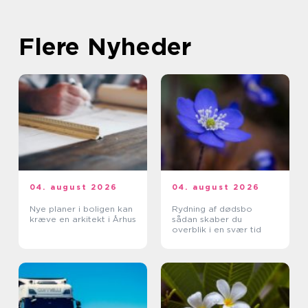
Flere Nyheder
04. august 2026
04. august 2026
Nye planer i boligen kan
Rydning af dødsbo
kræve en arkitekt i Århus
sådan skaber du
overblik i en svær tid