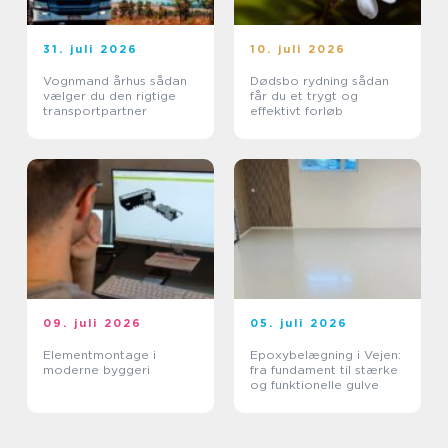
31. juli 2026
10. juli 2026
Vognmand århus sådan
Dødsbo rydning sådan
vælger du den rigtige
får du et trygt og
transportpartner
effektivt forløb
09. juli 2026
05. juli 2026
Elementmontage i
Epoxybelægning i Vejen:
moderne byggeri
fra fundament til stærke
og funktionelle gulve