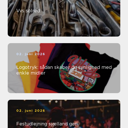
Vvs solrød
02. juni 2026
Logotryk: sådan skaber du synlighed med
enkle midler
02. juni 2026
Festudlejning sjælland gør