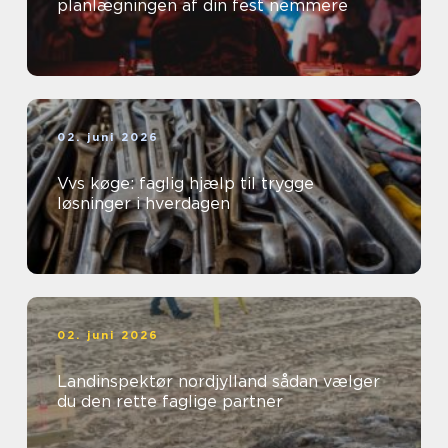
planlægningen af din fest nemmere
02. juni 2026
Vvs køge: faglig hjælp til trygge
løsninger i hverdagen
02. juni 2026
Landinspektør nordjylland sådan vælger
du den rette faglige partner