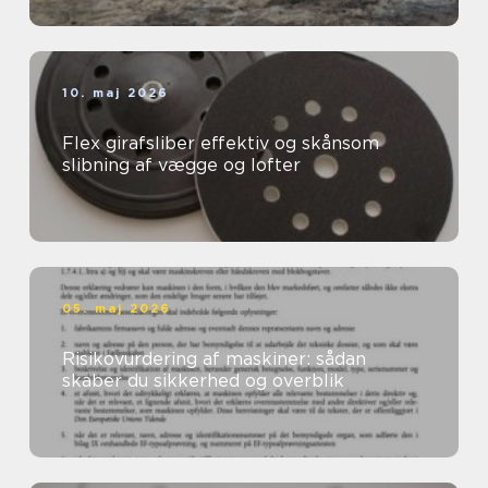
10. maj 2026
Flex girafsliber effektiv og skånsom
slibning af vægge og lofter
05. maj 2026
Risikovurdering af maskiner: sådan
skaber du sikkerhed og overblik