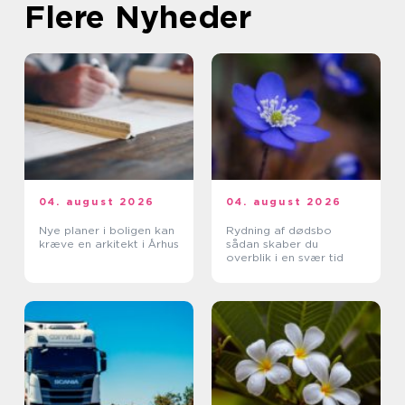
Flere Nyheder
04. august 2026
04. august 2026
Nye planer i boligen kan
Rydning af dødsbo
kræve en arkitekt i Århus
sådan skaber du
overblik i en svær tid