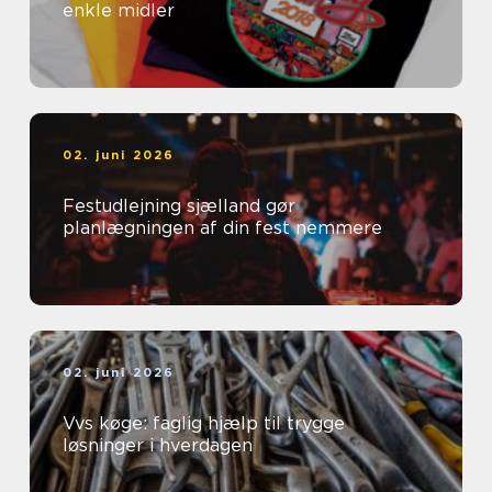
enkle midler
02. juni 2026
Festudlejning sjælland gør
planlægningen af din fest nemmere
02. juni 2026
Vvs køge: faglig hjælp til trygge
løsninger i hverdagen