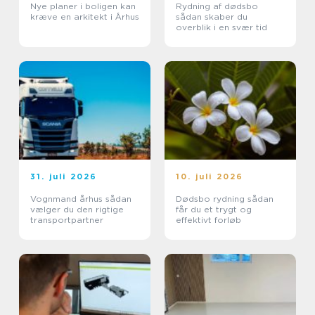
Nye planer i boligen kan
Rydning af dødsbo
kræve en arkitekt i Århus
sådan skaber du
overblik i en svær tid
31. juli 2026
10. juli 2026
Vognmand århus sådan
Dødsbo rydning sådan
vælger du den rigtige
får du et trygt og
transportpartner
effektivt forløb