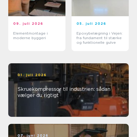
09. juli 2026
05. juli 2026
Elementmontage i
Epoxybelægning i Vejen:
moderne byggeri
fra fundament til stærke
og funktionelle gulve
01. juli 2026
Skruekompressor til industrien: sådan
vælger du rigtigt
07. juni 2026