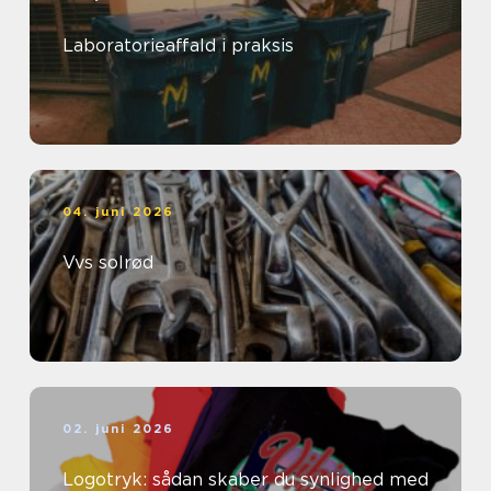
Laboratorieaffald i praksis
04. juni 2026
Vvs solrød
02. juni 2026
Logotryk: sådan skaber du synlighed med