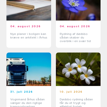
04. august 2026
04. august 2026
Nye planer i boligen kan
Rydning af dødsbo
kræve en arkitekt i Århus
sådan skaber du
overblik i en svær tid
31. juli 2026
10. juli 2026
Vognmand århus sådan
Dødsbo rydning sådan
vælger du den rigtige
får du et trygt og
transportpartner
effektivt forløb