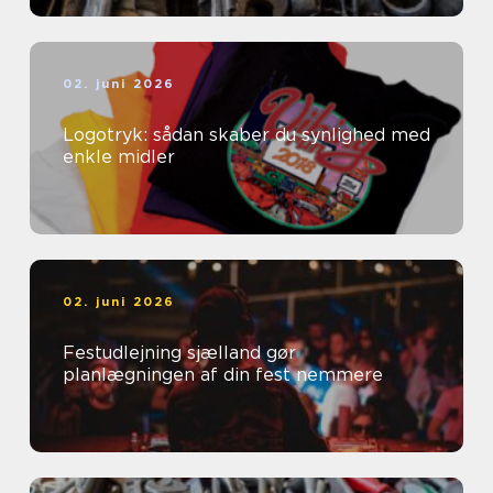
02. juni 2026
Logotryk: sådan skaber du synlighed med
enkle midler
02. juni 2026
Festudlejning sjælland gør
planlægningen af din fest nemmere