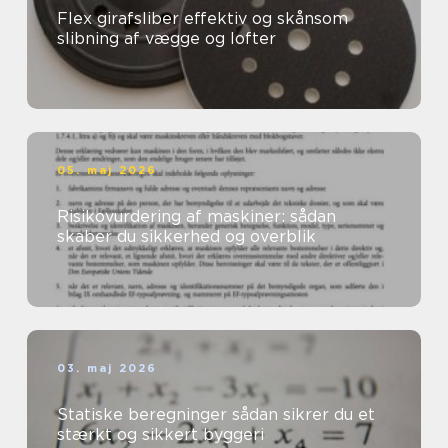
Flex girafsliber effektiv og skånsom
slibning af vægge og lofter
05. maj 2026
Risikovurdering af maskiner: sådan
skaber du sikkerhed og overblik
03. maj 2026
Statiske beregninger sådan sikrer du et
stærkt og sikkert byggeri