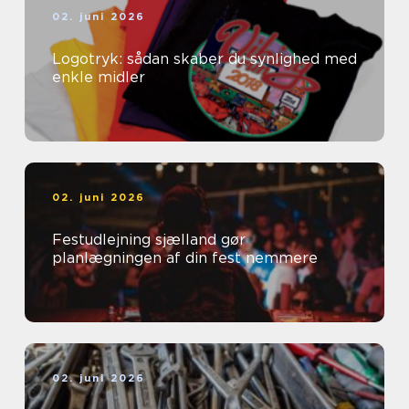
02. juni 2026
Logotryk: sådan skaber du synlighed med
enkle midler
02. juni 2026
Festudlejning sjælland gør
planlægningen af din fest nemmere
02. juni 2026