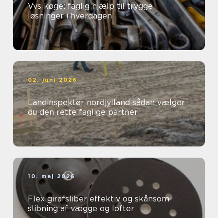
Vvs køge: faglig hjælp til trygge
løsninger i hverdagen
02. juni 2026
Landinspektør nordjylland sådan vælger
du den rette faglige partner
10. maj 2026
Flex girafsliber effektiv og skånsom
slibning af vægge og lofter